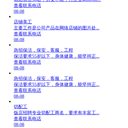
查看联系电话
08-08
店铺美工
主要工作是公司产品在网络店铺的图片处...
查看联系电话
08-08
急招保洁，保安，客服，工程
保洁要求55岁以下，身体健康，能坚持正...
查看联系电话
08-08
急招保洁，保安，客服，工程
保洁要求55岁以下，身体健康，能坚持正...
查看联系电话
08-08
切配工
饭店招聘专业切配工两名，要求有丰富工...
查看联系电话
08-08