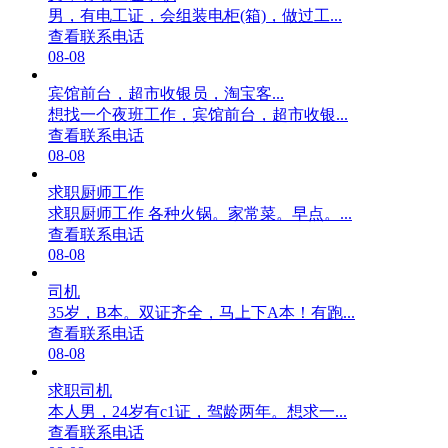
男，有电工证，会组装电柜(箱)，做过工...
查看联系电话
08-08
宾馆前台，超市收银员，淘宝客...
想找一个夜班工作，宾馆前台，超市收银...
查看联系电话
08-08
求职厨师工作
求职厨师工作 各种火锅。家常菜。早点。...
查看联系电话
08-08
司机
35岁，B本。双证齐全，马上下A本！有跑...
查看联系电话
08-08
求职司机
本人男，24岁有c1证，驾龄两年。想求一...
查看联系电话