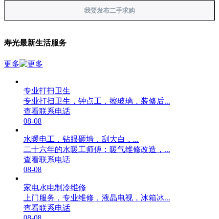
我要发布二手求购
寿光最新生活服务
更多
专业打扫卫生
专业打扫卫生，钟点工，擦玻璃，装修后...
查看联系电话
08-08
水暖电工，钻眼砸墙，刮大白，...
二十六年的水暖工师傅：暖气维修改造，...
查看联系电话
08-08
家电水电制冷维修
上门服务，专业维修，液晶电视，冰箱冰...
查看联系电话
08-08