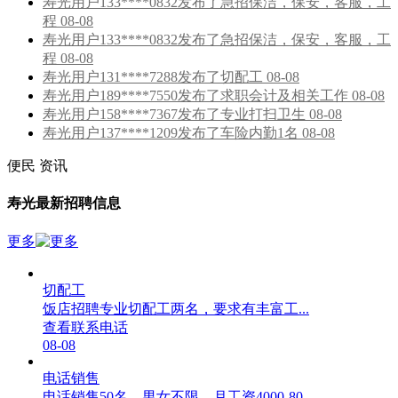
寿光用户133****0832发布了急招保洁，保安，客服，工
程 08-08
寿光用户133****0832发布了急招保洁，保安，客服，工
程 08-08
寿光用户131****7288发布了切配工 08-08
寿光用户189****7550发布了求职会计及相关工作 08-08
寿光用户158****7367发布了专业打扫卫生 08-08
寿光用户137****1209发布了车险内勤1名 08-08
便民
资讯
寿光最新招聘信息
更多
切配工
饭店招聘专业切配工两名，要求有丰富工...
查看联系电话
08-08
电话销售
电话销售50名，男女不限，月工资4000-80...