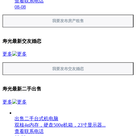
查看联系电话
08-08
我要发布房产租售
寿光最新交友婚恋
更多
我要发布交友婚恋
寿光最新二手出售
更多
出售二手台式机电脑
双核4g内存，硬盘500g机箱，23寸显示器...
查看联系电话