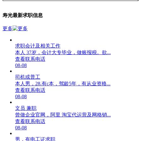
寿光最新求职信息
更多
求职会计及相关工作
本人 37岁，会计大专毕业，做账报税。欲...
查看联系电话
08-08
司机或普工
本人男，28.有c本，驾龄5年，有从业资格...
查看联系电话
08-08
文员 兼职
曾做企业官网，阿里 淘宝代运营及网格销...
查看联系电话
08-08
男，有电工证求职