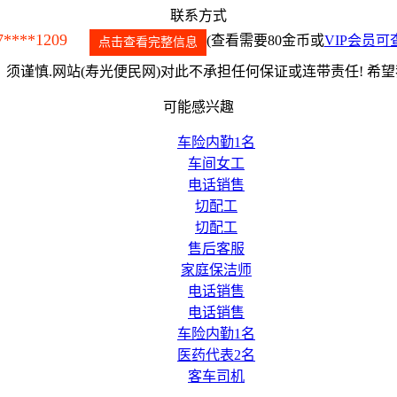
联系方式
7****1209
(查看需要80金币或
VIP会员可
点击查看完整信息
须谨慎.网站(寿光便民网)对此不承担任何保证或连带责任! 希
可能感兴趣
车险内勤1名
车间女工
电话销售
切配工
切配工
售后客服
家庭保洁师
电话销售
电话销售
车险内勤1名
医药代表2名
客车司机